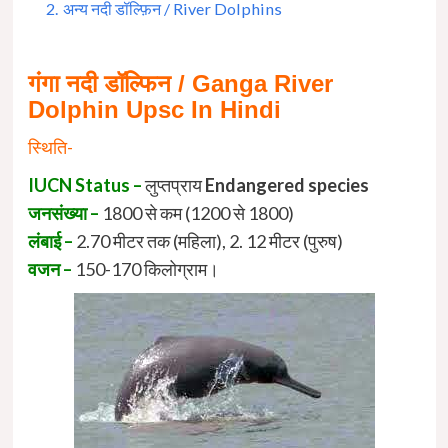
2.
अन्य नदी डॉल्फ़िन / River Dolphins
गंगा नदी डॉल्फिन / Ganga River
Dolphin Upsc In Hindi
स्थिति-
IUCN Status –
लुप्तप्राय
Endangered species
जनसंख्या –
1800 से कम (1200 से 1800)
लंबाई –
2.70 मीटर तक (महिला), 2. 12 मीटर (पुरुष)
वजन –
150-170 किलोग्राम।