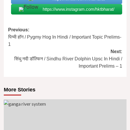
https://www.instagram.com/hktbharat/
Post
Previous:
पिग्मी हॉग / Pygmy Hog In Hindi / Important Topic Prelims-
navigation
1
Next:
सिंधु नदी डॉल्फिन / Sindhu River Dolphin Upsc In Hindi /
Important Prelims – 1
More Stories