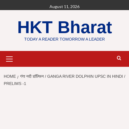
Skip
August 11, 2026
to
content
HKT Bharat
TODAY A READER TOMORROW A LEADER
Primary
Menu
HOME
गंगा नदी डॉल्फिन / GANGA RIVER DOLPHIN UPSC IN HINDI /
PRELIMS -1