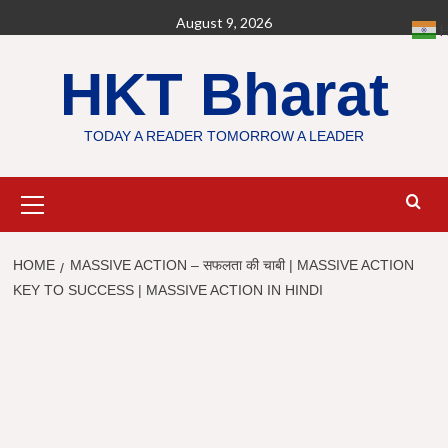
Skip
August 9, 2026
H
to
content
HKT Bharat
TODAY A READER TOMORROW A LEADER
Primary
Menu
HOME
MASSIVE ACTION – सफलता की चाबी | MASSIVE ACTION
KEY TO SUCCESS | MASSIVE ACTION IN HINDI