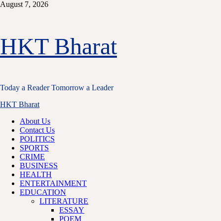
Skip
August 7, 2026
to
content
HKT Bharat
Today a Reader Tomorrow a Leader
Primary
HKT Bharat
Menu
About Us
Contact Us
POLITICS
SPORTS
CRIME
BUSINESS
HEALTH
ENTERTAINMENT
EDUCATION
LITERATURE
ESSAY
POEM