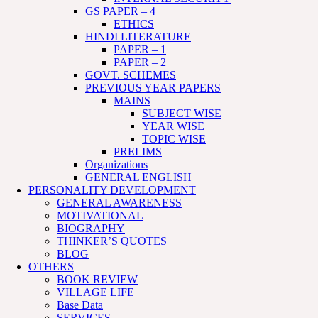
GS PAPER – 4
ETHICS
HINDI LITERATURE
PAPER – 1
PAPER – 2
GOVT. SCHEMES
PREVIOUS YEAR PAPERS
MAINS
SUBJECT WISE
YEAR WISE
TOPIC WISE
PRELIMS
Organizations
GENERAL ENGLISH
PERSONALITY DEVELOPMENT
GENERAL AWARENESS
MOTIVATIONAL
BIOGRAPHY
THINKER’S QUOTES
BLOG
OTHERS
BOOK REVIEW
VILLAGE LIFE
Base Data
SERVICES