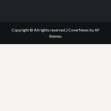
Copyright © All rights reserved.
|
CoverNews
by AF
themes.