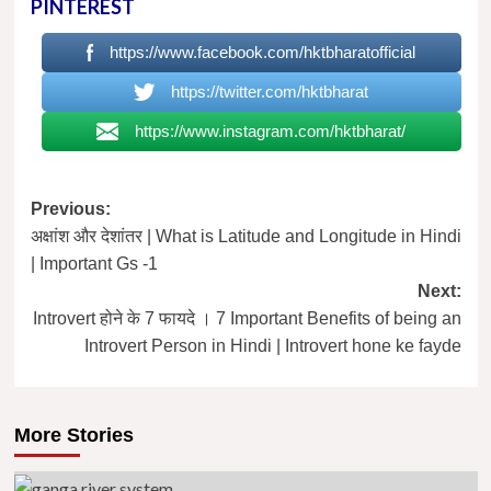
PINTEREST
https://www.facebook.com/hktbharatofficial
https://twitter.com/hktbharat
https://www.instagram.com/hktbharat/
Post
Previous:
अक्षांश और देशांतर | What is Latitude and Longitude in Hindi
navigation
| Important Gs -1
Next:
Introvert होने के 7 फायदे । 7 Important Benefits of being an
Introvert Person in Hindi | Introvert hone ke fayde
More Stories