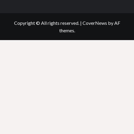
Copyright © All rights reserved.
|
CoverNews
by AF
themes.