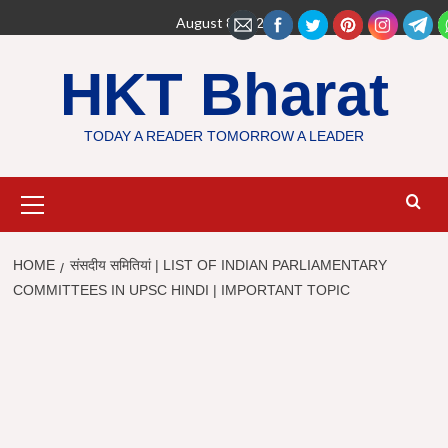
Skip
August 8, 2026
to
content
HKT Bharat
TODAY A READER TOMORROW A LEADER
Primary
Menu
HOME
संसदीय समितियां | LIST OF INDIAN PARLIAMENTARY
COMMITTEES IN UPSC HINDI | IMPORTANT TOPIC