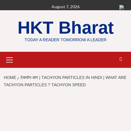
Skip
August 7, 2026
H
to
content
HKT Bharat
TODAY A READER TOMORROW A LEADER
Primary
Menu
HOME
टेकयोन कण | TACHYON PARTICLES IN HINDI | WHAT ARE
TACHYON PARTICLES ? TACHYON SPEED