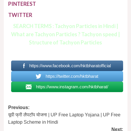
PINTEREST
TWITTER
SEARCH TERMS : Tachyon Particles in Hindi |
What are Tachyon Particles ? Tachyon speed |
Structure of Tachyon Particles
https://www.facebook.com/hktbharatofficial
https://twitter.com/hktbharat
https://www.instagram.com/hktbharat/
Post
Previous:
यूपी फ्री लैपटॉप योजना | UP Free Laptop Yojana | UP Free
navigation
Laptop Scheme in Hindi
Next: