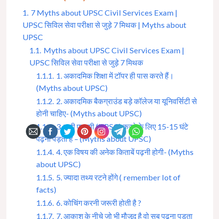
1.
7 Myths about UPSC Civil Services Exam |
UPSC सिविल सेवा परीक्षा से जुड़े 7 मिथक | Myths about
UPSC
1.1.
Myths about UPSC Civil Services Exam |
UPSC सिविल सेवा परीक्षा से जुड़े 7 मिथक
1.1.1.
1. अकादमिक शिक्षा में टॉपर ही पास करते हैं।
(Myths about UPSC)
1.1.2.
2. अकादमिक बैकग्राउंड बड़े कॉलेज या यूनिवर्सिटी से
होनी चाहिए- (Myths about UPSC)
1.1.3.
3. यू पी एस सी (UPSC) करने के लिए 15-15 घंटे
पढ़ना पड़ता हैं – (Myths about UPSC)
1.1.4.
4. एक विषय की अनेक किताबें पढ़नी होगी- (Myths
about UPSC)
1.1.5.
5. ज्यादा तथ्य रटने होंगे ( remember lot of
facts)
1.1.6.
6. कोचिंग करनी जरूरी होती है ?
1.1.7.
7. आकाश के नीचे जो भी मौजूद है वो सब पढ़ना पड़ता