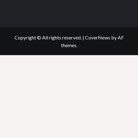
Copyright © All rights reserved.
|
CoverNews
by AF
themes.