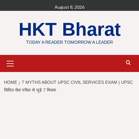
Skip
August 8, 2026
to
content
HKT Bharat
TODAY A READER TOMORROW A LEADER
Primary
Menu
HOME
7 MYTHS ABOUT UPSC CIVIL SERVICES EXAM | UPSC
सिविल सेवा परीक्षा से जुड़े 7 मिथक