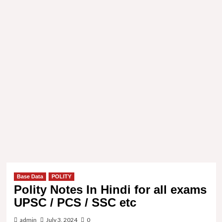
Base Data
POLITY
Polity Notes In Hindi for all exams
UPSC / PCS / SSC etc
admin
July 3, 2024
0