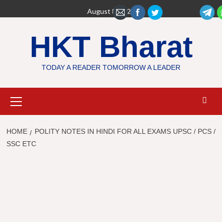
Skip
August 8, 2026
to
content
HKT Bharat
TODAY A READER TOMORROW A LEADER
Primary
Menu
HOME
POLITY NOTES IN HINDI FOR ALL EXAMS UPSC / PCS /
SSC ETC