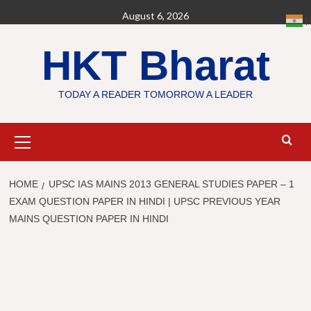
Skip
August 6, 2026
H
to
content
HKT Bharat
TODAY A READER TOMORROW A LEADER
Primary
Menu
HOME
UPSC IAS MAINS 2013 GENERAL STUDIES PAPER – 1
EXAM QUESTION PAPER IN HINDI | UPSC PREVIOUS YEAR
MAINS QUESTION PAPER IN HINDI