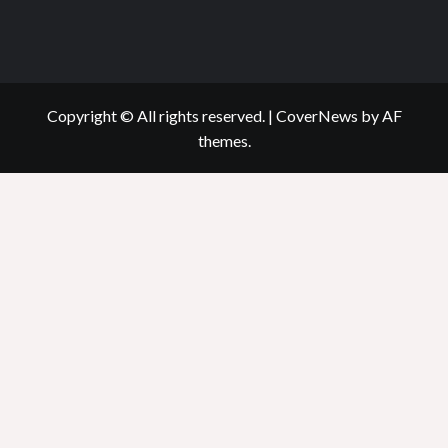
Copyright © All rights reserved.
|
CoverNews
by AF
themes.