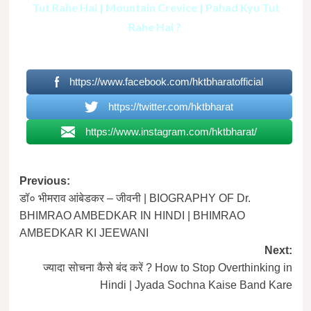
Tut Rahe Hai | Mountain Crevice | Pahad Kyu Tut
Rahe Hai ?
https://www.facebook.com/hktbharatofficial
https://twitter.com/hktbharat
https://www.instagram.com/hktbharat/
Post
Previous:
डॉ० भीमराव आंबेडकर – जीवनी | BIOGRAPHY OF Dr.
navigation
BHIMRAO AMBEDKAR IN HINDI | BHIMRAO
AMBEDKAR KI JEEWANI
Next:
ज्यादा सोचना कैसे बंद करें ? How to Stop Overthinking in
Hindi | Jyada Sochna Kaise Band Kare