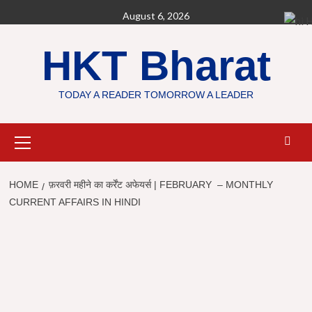
Skip
August 6, 2026
H
to
content
HKT Bharat
TODAY A READER TOMORROW A LEADER
Primary
Menu
HOME
फ़रवरी महीने का कर्रेंट अफेयर्स | FEBRUARY – MONTHLY
CURRENT AFFAIRS IN HINDI