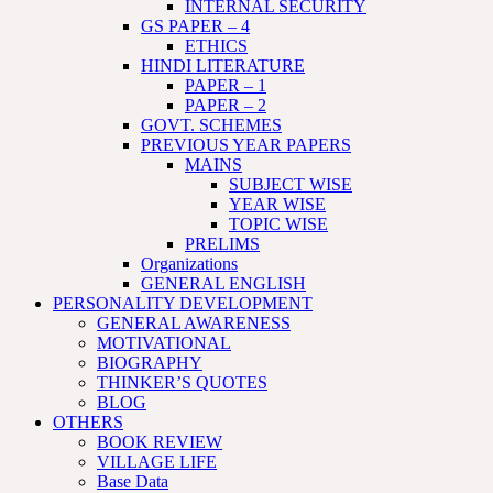
INTERNAL SECURITY
GS PAPER – 4
ETHICS
HINDI LITERATURE
PAPER – 1
PAPER – 2
GOVT. SCHEMES
PREVIOUS YEAR PAPERS
MAINS
SUBJECT WISE
YEAR WISE
TOPIC WISE
PRELIMS
Organizations
GENERAL ENGLISH
PERSONALITY DEVELOPMENT
GENERAL AWARENESS
MOTIVATIONAL
BIOGRAPHY
THINKER’S QUOTES
BLOG
OTHERS
BOOK REVIEW
VILLAGE LIFE
Base Data