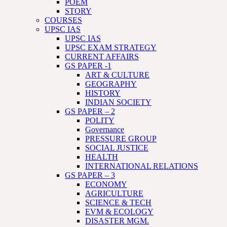
POEM
STORY
COURSES
UPSC IAS
UPSC IAS
UPSC EXAM STRATEGY
CURRENT AFFAIRS
GS PAPER -1
ART & CULTURE
GEOGRAPHY
HISTORY
INDIAN SOCIETY
GS PAPER – 2
POLITY
Governance
PRESSURE GROUP
SOCIAL JUSTICE
HEALTH
INTERNATIONAL RELATIONS
GS PAPER – 3
ECONOMY
AGRICULTURE
SCIENCE & TECH
EVM & ECOLOGY
DISASTER MGM.