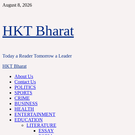
Skip
August 8, 2026
to
content
HKT Bharat
Today a Reader Tomorrow a Leader
Primary
HKT Bharat
Menu
About Us
Contact Us
POLITICS
SPORTS
CRIME
BUSINESS
HEALTH
ENTERTAINMENT
EDUCATION
LITERATURE
ESSAY